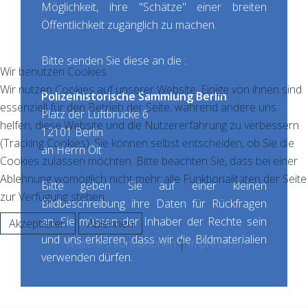
Möglichkeit, ihre "Schätze" einer breiten
Öffentlichkeit zugänglich zu machen.
Bitte senden Sie diese an die :
Wir benutzen Cookies
Wir nutzen Cookies auf unserer Website. Einige von ihnen sind
Polizeihistorische Sammlung Berlin
essenziell für den Betrieb der Seite, während andere uns
Platz der Luftbrücke 6
helfen, diese Website und die Nutzererfahrung zu verbessern
12101 Berlin
(Tracking Cookies). Sie können selbst entscheiden, ob Sie die
an Herrn Olt
Cookies zulassen möchten. Bitte beachten Sie, dass bei einer
Ablehnung womöglich nicht mehr alle Funktionalitäten der Seite
Bitte geben Sie auf einer kleinen
zur Verfügung stehen.
Bildbeschreibung ihre Daten für Rückfragen
an. Sie müssen der Inhaber der Rechte sein
Akzeptieren
Ablehnen
und uns erklären, dass wir die Bildmaterialien
Weitere Informationen
|
Impressum
verwenden dürfen.