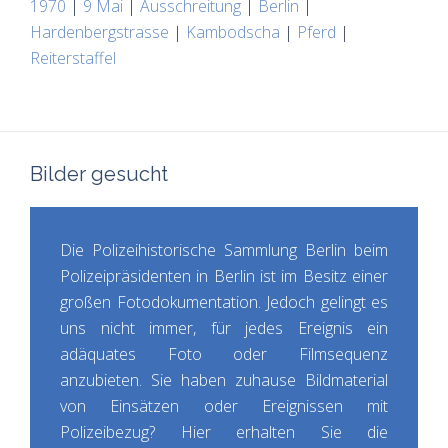
1970
|
9 Mai
|
Ausschreitung
|
Berlin
|
Hardenbergstrasse
|
Kambodscha
|
Pferd
|
Reiterstaffel
Bilder gesucht
Die Polizeihistorische Sammlung Berlin beim
Polizeipräsidenten in Berlin ist im Besitz einer
großen Fotodokumentation. Jedoch gelingt es
uns nicht immer, für jedes Ereignis ein
adäquates Foto oder Filmsequenz
anzubieten. Sie haben zuhause Bildmaterial
von Einsätzen oder Ereignissen mit
Polizeibezug? Hier erhalten Sie die