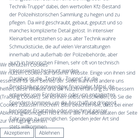
Technik-Truppe“ dabei, den wertvollen Kfz-Bestand
der Polizeihistorischen Sammlung zu hegen und zu
pflegen. Da wird geschraubt, gebaut, geputzt und so
manches komplizierte Detail gelöst. In intensiver
Kleinarbeit entstehen so aus alter Technik wahre
Schmuckstücke, die auf vielen Veranstaltungen
innerhalb und außerhalb der Polizeibehörde, aber
auch in historischen Filmen, sehr oft von technisch
Wir benutzen Cookies
Interessierten bestaunt werden.
Wir nutzen Cookies auf unserer Website. Einige von ihnen sind
Dankbar ist die „Technik - Truppe“ für die
essenziell für den Betrieb der Seite, während andere uns
Bereitstellung notwendiger finanzieller Mittel, die
helfen, diese Website und die Nutzererfahrung zu verbessern
entweder vom Förderkreis oder von engagierten
(Tracking Cookies). Sie können selbst entscheiden, ob Sie die
Spendern kommen, um die Anschaffung dringend
Cookies zulassen möchten. Bitte beachten Sie, dass bei einer
benötigter Ersatzteile oder manchmal ganzer
Ablehnung womöglich nicht mehr alle Funktionalitäten der Seite
Fahrzeuge zu ermöglichen. Spenden jeder Art sind
zur Verfügung stehen.
stets willkommen.
Akzeptieren
Ablehnen