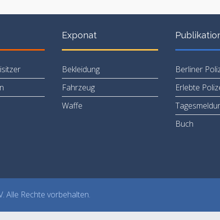
Exponat
Publikatio
sitzer
Bekleidung
Berliner Poli
en
Fahrzeug
Erlebte Poli
Waffe
Tagesmeldu
Buch
V. Alle Rechte vorbehalten.