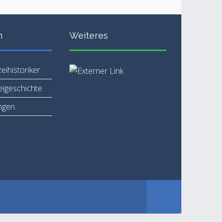
n
Weiteres
zeihistoriker
zeigeschichte
ngen