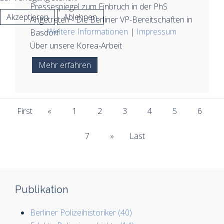
Pressespiegel zum Einbruch in der PhS
Akzeptieren
Ablehnen
Angetreten - Die Berliner VP-Bereitschaften in
Weitere Informationen
|
Impressum
Basdorf
Über unsere Korea-Arbeit
Mehr erfahren
First
«
1
2
3
4
5
6
7
»
Last
Publikation
Berliner Polizeihistoriker (40)