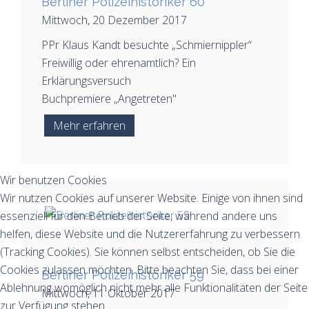
Berliner Polizeihistoriker 60
Mittwoch, 20 Dezember 2017
PPr Klaus Kandt besuchte „Schmiernippler“
Freiwillig oder ehrenamtlich? Ein
Erklärungsversuch
Buchpremiere „Angetreten"
Mehr erfahren
Wir benutzen Cookies
Wir nutzen Cookies auf unserer Website. Einige von ihnen sind
essenziell für den Betrieb der Seite, während andere uns
helfen, diese Website und die Nutzererfahrung zu verbessern
(Tracking Cookies). Sie können selbst entscheiden, ob Sie die
Cookies zulassen möchten. Bitte beachten Sie, dass bei einer
Berliner Polizeihistoriker 59
Ablehnung womöglich nicht mehr alle Funktionalitäten der Seite
Mittwoch, 11 Oktober 2017
zur Verfügung stehen.