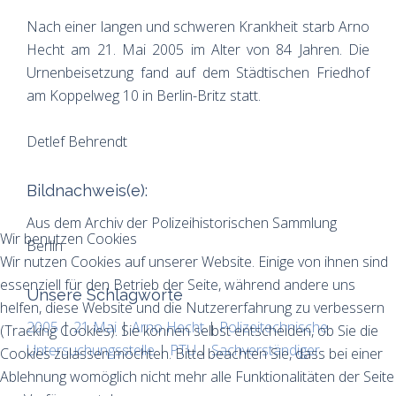
Nach einer langen und schweren Krankheit starb Arno
Hecht am 21. Mai 2005 im Alter von 84 Jahren. Die
Urnenbeisetzung fand auf dem Städtischen Friedhof
am Koppelweg 10 in Berlin-Britz statt.
Detlef Behrendt
Bildnachweis(e):
Aus dem Archiv der Polizeihistorischen Sammlung
Wir benutzen Cookies
Berlin
Wir nutzen Cookies auf unserer Website. Einige von ihnen sind
essenziell für den Betrieb der Seite, während andere uns
Unsere Schlagworte
helfen, diese Website und die Nutzererfahrung zu verbessern
2005
|
21 Mai
|
Arno Hecht
|
Polizeitechnische
(Tracking Cookies). Sie können selbst entscheiden, ob Sie die
Untersuchungsstelle
|
PTU
|
Sachverständiger
Cookies zulassen möchten. Bitte beachten Sie, dass bei einer
Ablehnung womöglich nicht mehr alle Funktionalitäten der Seite