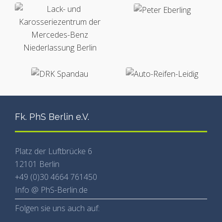
Fk. PhS Berlin e.V.
Platz der Luftbrücke 6
12101 Berlin
+49 (0)30 4664 761450
Info @ PhS-Berlin.de
Folgen sie uns auch auf: