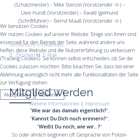
(Schatzmeister) – Mike Stenzel (Vorsitzender -V-) –
Uwe Hundt (Vorsitzender) – Ewald Igelmund
(Schriftführer) – Bernd Maaß (Vorsitzender -V-)
Wir benutzen Cookies
Wir nutzen Cookies auf unserer Website. Einige von ihnen sind
essenziell für den Betrieb der Seite, während andere uns
Veröffentlicht in
Förderkreis
helfen, diese Website und die Nutzererfahrung zu verbessern
Drucken
E-Mail
(Tracking Cookies). Sie können selbst entscheiden, ob Sie die
Cookies zulassen möchten. Bitte beachten Sie, dass bei einer
Ablehnung womöglich nicht mehr alle Funktionalitäten der Seite
zur Verfügung stehen.
Mitglied werden
Akzeptieren
Ablehnen
Weitere Informationen
|
Impressum
"
Wie war das damals eigentlich?
",
"
Kannst Du Dich noch erinnern?
",
"
Weißt Du noch, wie wir.. ?
"
So oder ähnlich beginnen oft Gespräche von Po­lizei-