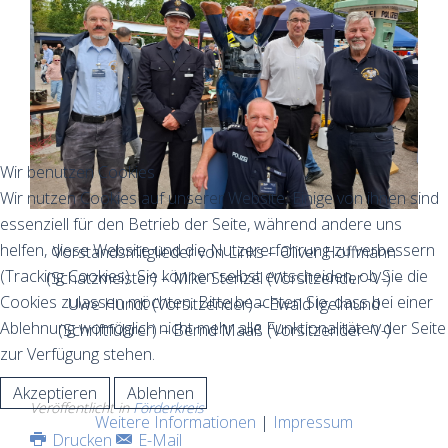
Wir benutzen Cookies
Wir nutzen Cookies auf unserer Website. Einige von ihnen sind
essenziell für den Betrieb der Seite, während andere uns
helfen, diese Website und die Nutzererfahrung zu verbessern
Vorstandsmitglieder von Links – Oliver Hoffmann
(Tracking Cookies). Sie können selbst entscheiden, ob Sie die
(Schatzmeister) – Mike Stenzel (Vorsitzender -V-) –
Cookies zulassen möchten. Bitte beachten Sie, dass bei einer
Uwe Hundt (Vorsitzender) – Ewald Igelmund
Ablehnung womöglich nicht mehr alle Funktionalitäten der Seite
(Schriftführer) – Bernd Maaß (Vorsitzender -V-)
zur Verfügung stehen.
Akzeptieren
Ablehnen
Veröffentlicht in
Förderkreis
Weitere Informationen
|
Impressum
Drucken
E-Mail