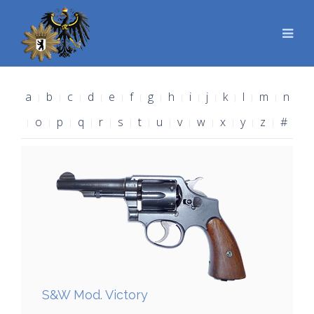
a
b
c
d
e
f
g
h
i
j
k
l
m
n
o
p
q
r
s
t
u
v
w
x
y
z
#
S&W Mod. Victory