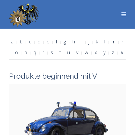
a
b
c
d
e
f
g
h
i
j
k
l
m
n
o
p
q
r
s
t
u
v
w
x
y
z
#
Produkte beginnend mit V