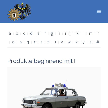
a
b
c
d
e
f
g
h
i
j
k
l
m
n
o
p
q
r
s
t
u
v
w
x
y
z
#
Produkte beginnend mit I