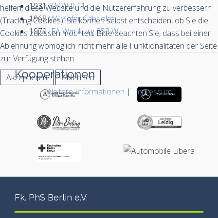
1931
BMW R 11
helfen, diese Website und die Nutzererfahrung zu verbessern
1968
VW Käfer Cabriolet
(Tracking Cookies). Sie können selbst entscheiden, ob Sie die
1979
IFA Wartburg 353 W
Cookies zulassen möchten. Bitte beachten Sie, dass bei einer
Ablehnung womöglich nicht mehr alle Funktionalitäten der Seite
zur Verfügung stehen.
Kooperationen
Akzeptieren
Ablehnen
Weitere Informationen
|
Impressum
Fk. PhS Berlin e.V.