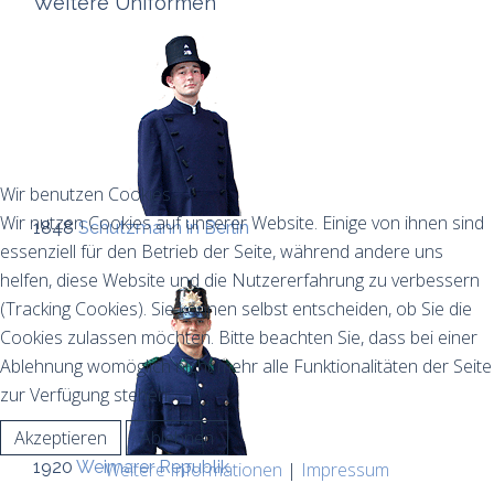
Weitere Uniformen
Wir benutzen Cookies
Wir nutzen Cookies auf unserer Website. Einige von ihnen sind
1848
Schutzmann in Berlin
essenziell für den Betrieb der Seite, während andere uns
helfen, diese Website und die Nutzererfahrung zu verbessern
(Tracking Cookies). Sie können selbst entscheiden, ob Sie die
Cookies zulassen möchten. Bitte beachten Sie, dass bei einer
Ablehnung womöglich nicht mehr alle Funktionalitäten der Seite
zur Verfügung stehen.
Akzeptieren
Ablehnen
1920
Weimarer Republik
Weitere Informationen
|
Impressum