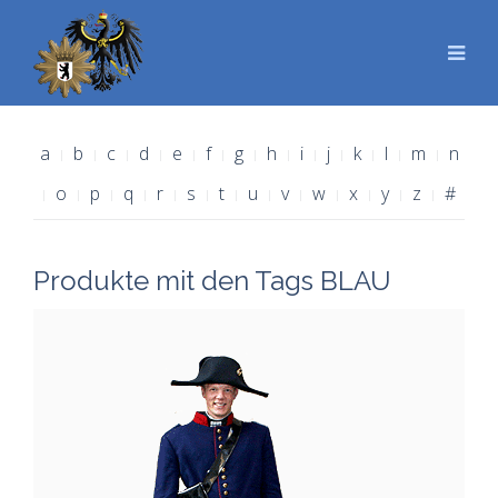
a
b
c
d
e
f
g
h
i
j
k
l
m
n
o
p
q
r
s
t
u
v
w
x
y
z
#
Produkte mit den Tags BLAU