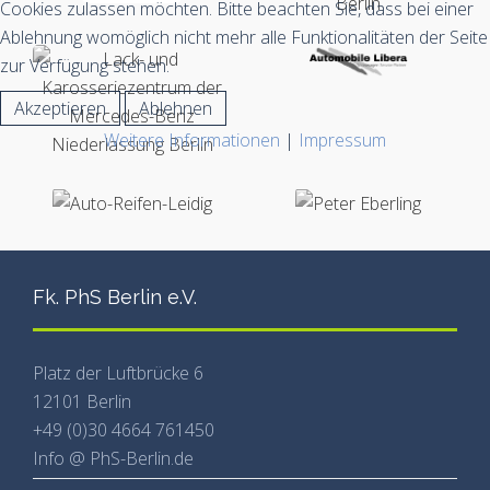
Cookies zulassen möchten. Bitte beachten Sie, dass bei einer
Ablehnung womöglich nicht mehr alle Funktionalitäten der Seite
zur Verfügung stehen.
Akzeptieren
Ablehnen
Weitere Informationen
|
Impressum
Fk. PhS Berlin e.V.
Platz der Luftbrücke 6
12101 Berlin
+49 (0)30 4664 761450
Info @ PhS-Berlin.de