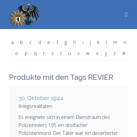
a
b
c
d
e
f
g
h
i
j
k
l
m
n
o
p
q
r
s
t
u
v
w
x
y
z
#
Produkte mit den Tags REVIER
30. Oktober 1944
Kriegsrealitäten
Es ereignete sich in einem Dienstraum des
Polizeireviers 195 ein dreifacher
Polizistenmord. Der Täter war ein desertierter