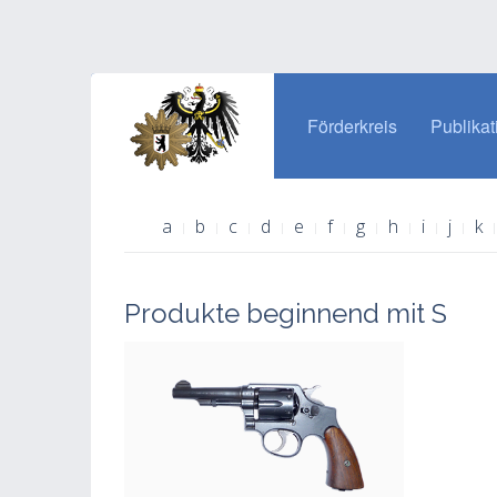
Förderkreis
Publikat
a
b
c
d
e
f
g
h
i
j
k
Produkte beginnend mit S