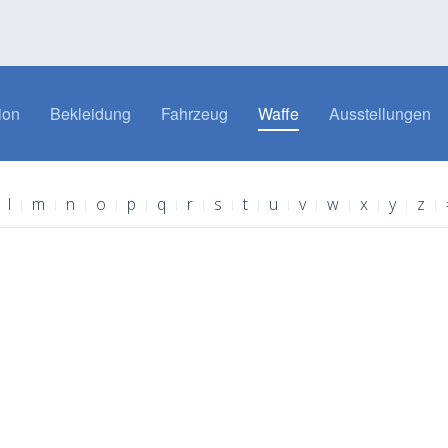
ion
Bekleidung
Fahrzeug
Waffe
Ausstellungen
l
m
n
o
p
q
r
s
t
u
v
w
x
y
z