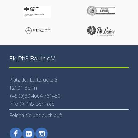
Fk. PhS Berlin e.V.
Platz der Luftbrücke 6
12101 Berlin
+49 (0)30 4664 761450
Info @ PhS-Berlin.de
Folgen sie uns auch auf: