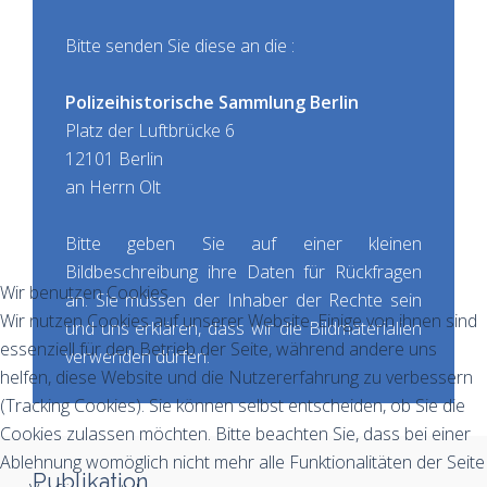
Bitte senden Sie diese an die :
Polizeihistorische Sammlung Berlin
Platz der Luftbrücke 6
12101 Berlin
an Herrn Olt
Bitte geben Sie auf einer kleinen
Bildbeschreibung ihre Daten für Rückfragen
Wir benutzen Cookies
an. Sie müssen der Inhaber der Rechte sein
Wir nutzen Cookies auf unserer Website. Einige von ihnen sind
und uns erklären, dass wir die Bildmaterialien
essenziell für den Betrieb der Seite, während andere uns
verwenden dürfen.
helfen, diese Website und die Nutzererfahrung zu verbessern
(Tracking Cookies). Sie können selbst entscheiden, ob Sie die
Cookies zulassen möchten. Bitte beachten Sie, dass bei einer
Ablehnung womöglich nicht mehr alle Funktionalitäten der Seite
Publikation