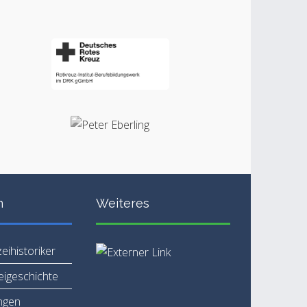
n
Weiteres
zeihistoriker
zeigeschichte
ngen