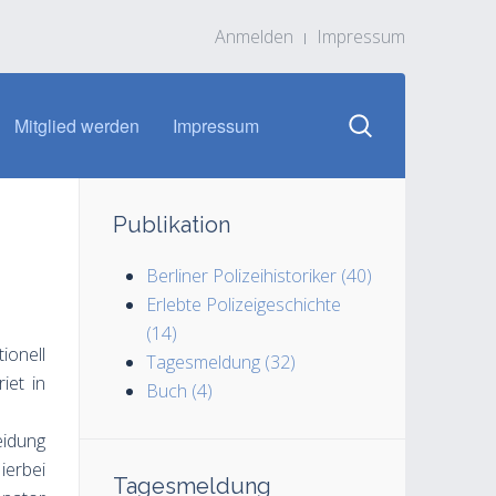
Anmelden
Impressum
Mitglied werden
Impressum
Publikation
Berliner Polizeihistoriker (40)
Erlebte Polizeigeschichte
(14)
ionell
Tagesmeldung (32)
iet in
Buch (4)
eidung
ierbei
Tagesmeldung