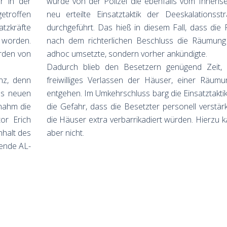
r in der
wurde von der Polizei die ebenfalls vom Innens
etroffen
neu erteilte Einsatztaktik der Deeskalationsstr
tzkräfte
durchgeführt. Das hieß in diesem Fall, dass die P
worden.
nach dem richterlichen Beschluss die Räumung
rden von
adhoc umsetzte, sondern vorher ankündigte.
Dadurch blieb den Besetzern genügend Zeit, 
anz, denn
freiwilliges Verlassen der Häuser, einer Räum
es neuen
entgehen. Im Umkehrschluss barg die Einsatztakti
nahm die
die Gefahr, dass die Besetzter personell verstär
or Erich
die Häuser extra verbarrikadiert würden. Hierzu 
halt des
aber nicht.
rende AL-