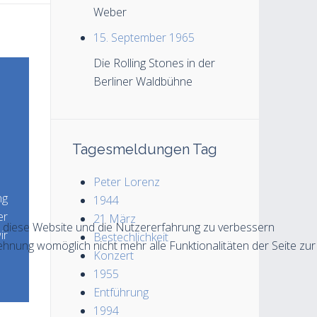
Weber
15. September 1965
Die Rolling Stones in der
Berliner Waldbühne
Tagesmeldungen Tag
Peter Lorenz
ng
1944
er
21 März
n, diese Website und die Nutzererfahrung zu verbessern
ir
Bestechlichkeit
ehnung womöglich nicht mehr alle Funktionalitäten der Seite zur
Konzert
1955
Entführung
1994