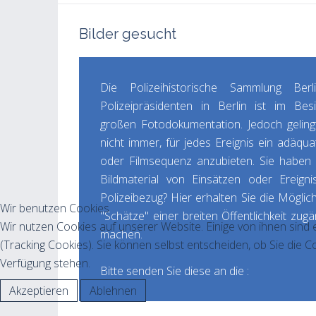
Bilder gesucht
Die Polizeihistorische Sammlung Ber
Polizeipräsidenten in Berlin ist im Besi
großen Fotodokumentation. Jedoch geling
nicht immer, für jedes Ereignis ein adäqu
oder Filmsequenz anzubieten. Sie haben zuhause
Bildmaterial von Einsätzen oder Ereigni
Polizeibezug? Hier erhalten Sie die Möglichk
Wir benutzen Cookies
"Schätze" einer breiten Öffentlichkeit zugä
Wir nutzen Cookies auf unserer Website. Einige von ihnen sind 
machen.
(Tracking Cookies). Sie können selbst entscheiden, ob Sie die C
Verfügung stehen.
Bitte senden Sie diese an die :
Akzeptieren
Ablehnen