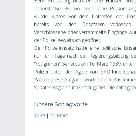
Berlin-Kreuzberg betreten. Alle Häuser, auße
Leberstraße 39, wo noch eine Person ang
wurde, waren vor dem Eintreffen der Einsa
bereits von den Besetzern verlassen 
Verschlossene oder verrammelte Eingänge wu
der Polizei gewaltsam geöffnet.
Der Polizeieinsatz hatte eine politische Bris
nur fünf Tage nach der Regierungsbildung d
"rot-grünen" Senates am 16. März 1989, unter
Polizei unter der Ägide von SPD-Innensenat
Pätzold diese Aufgabe, wodurch der Zusammen
Senates sogleich in Gefahr geriet. Die mitregie
Unsere Schlagworte
1989
|
21 März