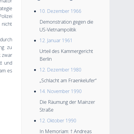
enator
ategie
10. Dezember 1966
olizei
Demonstration gegen die
 nicht
US-Vietnampolitik
durch
12. Januar 1961
ung zu
Urteil des Kammergericht
k zwar
Berlin
kt und
12. Dezember 1980
kam es
„Schlacht am Fraenkelufer“
14. November 1990
Die Räumung der Mainzer
Straße
12. Oktober 1990
In Memoriam: † Andreas