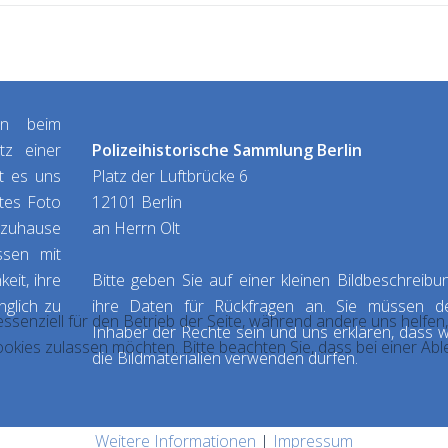
lin beim
tz einer
Polizeihistorische Sammlung Berlin
t es uns
Platz der Luftbrücke 6
ates Foto
12101 Berlin
an Herrn Olt
ssen mit
eit, ihre
Bitte geben Sie auf einer kleinen Bildbeschreibu
nglich zu
ihre Daten für Rückfragen an. Sie müssen d
essenziell für den Betrieb der Seite, während andere uns helfe
Inhaber der Rechte sein und uns erklären, dass w
ookies zulassen möchten. Bitte beachten Sie, dass bei einer Abl
die Bildmaterialien verwenden dürfen.
Weitere Informationen
|
Impressum