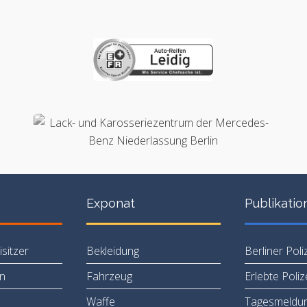
Exponat
Publikatio
sitzer
Bekleidung
Berliner Poli
en
Fahrzeug
Erlebte Poli
Waffe
Tagesmeldu