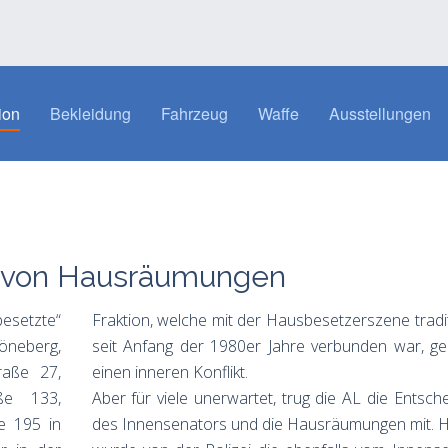
ion
Bekleidung
Fahrzeug
Waffe
Ausstellungen
ch von Hausräumungen
esetzte“
Fraktion, welche mit der Hausbesetzerszene tradit
öneberg,
seit Anfang der 1980er Jahre verbunden war, ger
raße 27,
einen inneren Konflikt.
ße 133,
Aber für viele unerwartet, trug die AL die Entsch
e 195 in
des Innensenators und die Hausräumungen mit. H