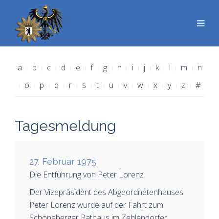
a
b
c
d
e
f
g
h
i
j
k
l
m
n
o
p
q
r
s
t
u
v
w
x
y
z
#
Tagesmeldung
27. Februar 1975
Die Entführung von Peter Lorenz
Der Vizepräsident des Abgeordnetenhauses
Peter Lorenz wurde auf der Fahrt zum
Schöneberger Rathaus im Zehlendorfer