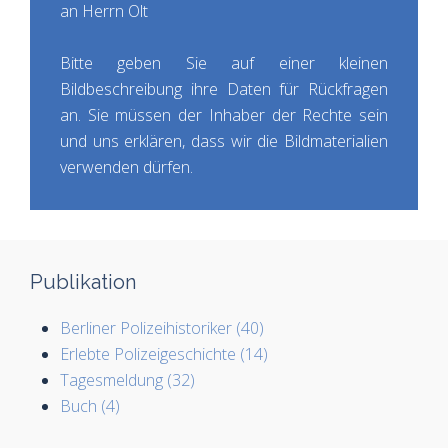
an Herrn Olt
Bitte geben Sie auf einer kleinen
Bildbeschreibung ihre Daten für Rückfragen
an. Sie müssen der Inhaber der Rechte sein
und uns erklären, dass wir die Bildmaterialien
verwenden dürfen.
Publikation
Berliner Polizeihistoriker (40)
Erlebte Polizeigeschichte (14)
Tagesmeldung (32)
Buch (4)