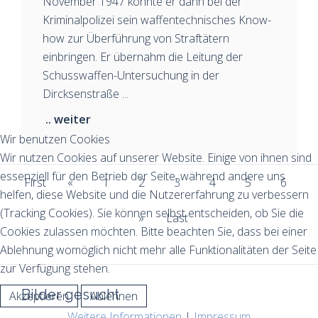
November 1947 konnte er dann bei der
Kriminalpolizei sein waffentechnisches Know-
how zur Überführung von Straftätern
einbringen. Er übernahm die Leitung der
Schusswaffen-Untersuchung in der
Dircksenstraße ...
.. weiter
Wir benutzen Cookies
Wir nutzen Cookies auf unserer Website. Einige von ihnen sind
essenziell für den Betrieb der Seite, während andere uns
First
«
1
2
3
4
5
6
helfen, diese Website und die Nutzererfahrung zu verbessern
(Tracking Cookies). Sie können selbst entscheiden, ob Sie die
»
Last
Cookies zulassen möchten. Bitte beachten Sie, dass bei einer
Ablehnung womöglich nicht mehr alle Funktionalitäten der Seite
zur Verfügung stehen.
Bilder gesucht
Akzeptieren
Ablehnen
Weitere Informationen
|
Impressum