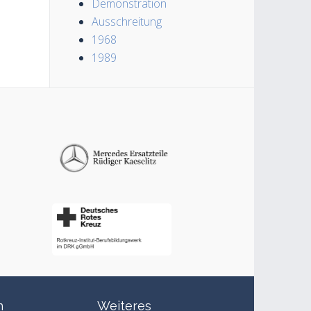
Demonstration
Ausschreitung
1968
1989
n
Weiteres