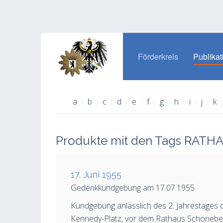
Förderkreis
Publikat
a
b
c
d
e
f
g
h
i
j
k
Produkte mit den Tags RAT
17. Juni 1955
Gedenkkundgebung am 17.07.1955
Kundgebung anlässlich des 2. Jahrestages 
Kennedy-Platz, vor dem Rathaus Schönebe