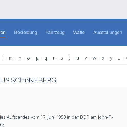
ion
Bekleidung
Fahrzeug
Waffe
Ausstellungen
l
m
n
o
p
q
r
s
t
u
v
w
x
y
z
HAUS SCHöNEBERG
des Aufstandes vom 17. Juni 1953 in der DDR am John-F.-
rg.