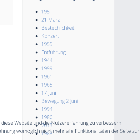
195
21 März
Bestechlichkeit
Konzert
1955
Entführung
1944
1999
1961
1965
17 Juni
Bewegung 2 Juni
1994
1980
n, diese Website und die Nutzererfahrung zu verbessern
2015
ehnung womöglich nicht mehr alle Funktionalitäten der Seite zur
1988